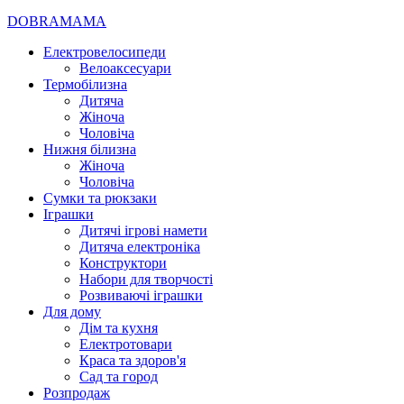
DOBRAMAMA
Електровелосипеди
Велоаксесуари
Термобілизна
Дитяча
Жіноча
Чоловіча
Нижня білизна
Жіноча
Чоловіча
Сумки та рюкзаки
Іграшки
Дитячі ігрові намети
Дитяча електроніка
Конструктори
Набори для творчості
Розвиваючі іграшки
Для дому
Дім та кухня
Електротовари
Краса та здоров'я
Сад та город
Розпродаж