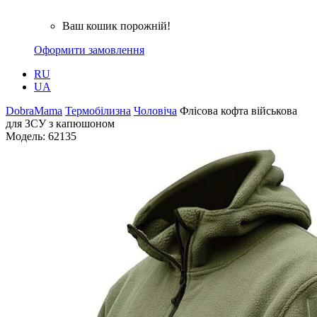
Ваш кошик порожній!
Оформити замовлення
RU
UA
DobraMama
Термобілизна
Чоловіча
Флісова кофта військова
для ЗСУ з капюшоном
Модель:
62135