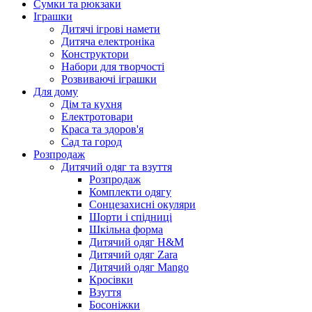
Сумки та рюкзаки
Іграшки
Дитячі ігрові намети
Дитяча електроніка
Конструктори
Набори для творчості
Розвиваючі іграшки
Для дому
Дім та кухня
Електротовари
Краса та здоров'я
Сад та город
Розпродаж
Дитячий одяг та взуття
Розпродаж
Комплекти одягу
Сонцезахисні окуляри
Шорти і спідниці
Шкільна форма
Дитячий одяг H&M
Дитячий одяг Zara
Дитячий одяг Mango
Кросівки
Взуття
Босоніжки