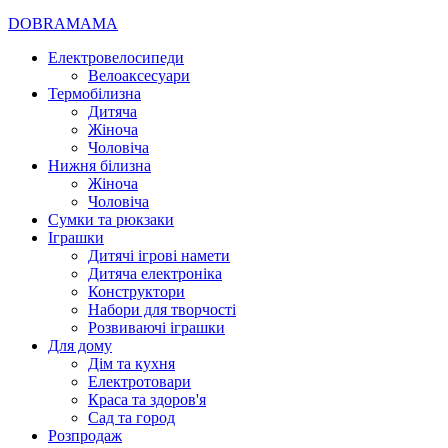
DOBRAMAMA
Електровелосипеди
Велоаксесуари
Термобілизна
Дитяча
Жіноча
Чоловіча
Нижня білизна
Жіноча
Чоловіча
Сумки та рюкзаки
Іграшки
Дитячі ігрові намети
Дитяча електроніка
Конструктори
Набори для творчості
Розвиваючі іграшки
Для дому
Дім та кухня
Електротовари
Краса та здоров'я
Сад та город
Розпродаж