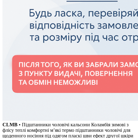
CLMB
• Підштанники чоловічі кальсони Коламбія зимові з
флісу теплі комфортні м’які термо підштанники чоловічі для
щоденного носіння під одягом пласкі шви ефект другої шкіри