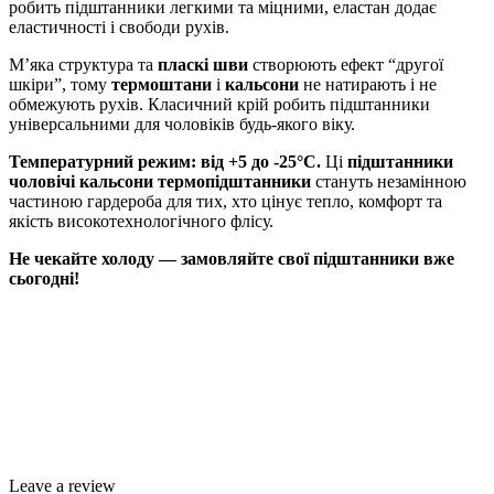
робить підштанники легкими та міцними, еластан додає
еластичності і свободи рухів.
М’яка структура та
пласкі шви
створюють ефект “другої
шкіри”, тому
термоштани
і
кальсони
не натирають і не
обмежують рухів. Класичний крій робить підштанники
універсальними для чоловіків будь-якого віку.
Температурний режим: від +5 до -25°C.
Ці
підштанники
чоловічі кальсони термопідштанники
стануть незамінною
частиною гардероба для тих, хто цінує тепло, комфорт та
якість високотехнологічного флісу.
Не чекайте холоду — замовляйте свої підштанники вже
сьогодні!
Leave a review