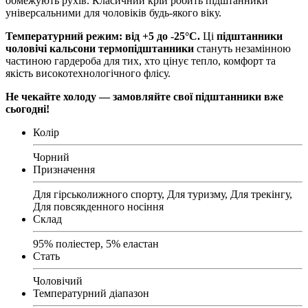
обмежують рухів. Класичний крій робить підштанники
універсальними для чоловіків будь-якого віку.
Температурний режим: від +5 до -25°C.
Ці
підштанники
чоловічі кальсони термопідштанники
стануть незамінною
частиною гардероба для тих, хто цінує тепло, комфорт та
якість високотехнологічного флісу.
Не чекайте холоду — замовляйте свої підштанники вже
сьогодні!
Колір
Чорний
Призначення
Для гірськолижного спорту, Для туризму, Для трекінгу,
Для повсякденного носіння
Склад
95% поліестер, 5% еластан
Стать
Чоловічий
Температурний діапазон