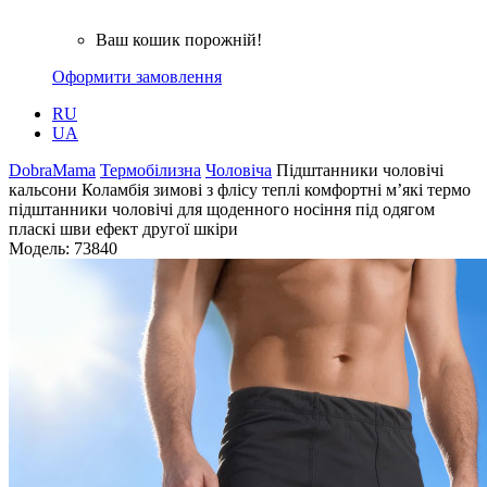
Ваш кошик порожній!
Оформити замовлення
RU
UA
DobraMama
Термобілизна
Чоловіча
Підштанники чоловічі
кальсони Коламбія зимові з флісу теплі комфортні м’які термо
підштанники чоловічі для щоденного носіння під одягом
пласкі шви ефект другої шкіри
Модель:
73840