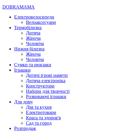
DOBRAMAMA
Електровелосипеди
Велоаксесуари
Термобілизна
Дитяча
Жіноча
Чоловіча
Нижня білизна
Жіноча
Чоловіча
Сумки та рюкзаки
Іграшки
Дитячі ігрові намети
Дитяча електроніка
Конструктори
Набори для творчості
Розвиваючі іграшки
Для дому
Дім та кухня
Електротовари
Краса та здоров'я
Сад та город
Розпродаж