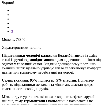
Чорний
3
Модель: 73840
Характеристики та опис
Підштанники чоловічі кальсони Коламбія зимові
з флісу —
теплі і зручні
термопідштанники
для щоденного носіння під
одягом у холодний сезон. Завдяки двошаровому плетінню
тканини виріб ідеально утримує тепло та забезпечує комфорт
навіть при тривалому перебуванні на морозі.
Склад тканини: 95% поліестер, 5% еластан.
Поліестер
робить підштанники легкими та міцними, еластан додає
еластичності і свободи рухів.
М’яка структура та
пласкі шви
створюють ефект “другої
шкіри”, тому
термоштани
і
кальсони
не натирають і не