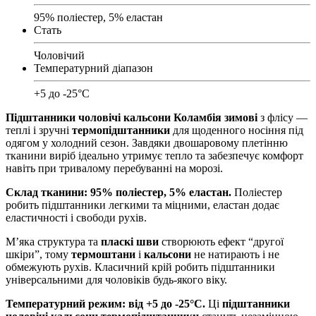
95% поліестер, 5% еластан
Стать
Чоловічий
Температурний діапазон
+5 до -25°C
Підштанники чоловічі кальсони Коламбія зимові
з флісу —
теплі і зручні
термопідштанники
для щоденного носіння під
одягом у холодний сезон. Завдяки двошаровому плетінню
тканини виріб ідеально утримує тепло та забезпечує комфорт
навіть при тривалому перебуванні на морозі.
Склад тканини: 95% поліестер, 5% еластан.
Поліестер
робить підштанники легкими та міцними, еластан додає
еластичності і свободи рухів.
М’яка структура та
пласкі шви
створюють ефект “другої
шкіри”, тому
термоштани
і
кальсони
не натирають і не
обмежують рухів. Класичний крій робить підштанники
універсальними для чоловіків будь-якого віку.
Температурний режим: від +5 до -25°C.
Ці
підштанники