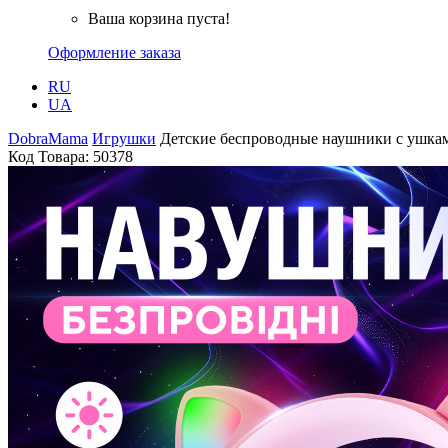
Ваша корзина пуста!
Оформление заказа
RU
UA
DobraMama
Игрушки
Детские беспроводные наушники с ушкам
Код Товара:
50378