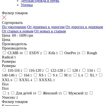
Детская одежда и обувь
Уценка
Фильтр товаров
Сортировать
По умолчанию
От дешевых к дорогим
От дорогих к дешевым
От старых к новым
От новых к старым
Цена
69
-
1699
грн
Цена
Производитель
Производитель
CLMB
ESDY
Kifa
OnePro
Rough
30
2
5
23
Radical
5
Размеры
Размеры
110-116
116-120
122-128
128
134
2
2
2
1
1
140-146
164
XS
S
M
L
XL
1
1
1
8
11
8
7
XXL
XXXL
XXXXL
6
4
1
Пол
Пол
Для детей
Женский
Мужской
2
10
15
32
Унисекс
2
Фильтр товаров
Категории