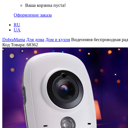
Ваша корзина пуста!
Оформление заказа
RU
UA
DobraMama
Для дома
Дом и кухня
Видеоняня беспроводная рад
Код Товара:
68362