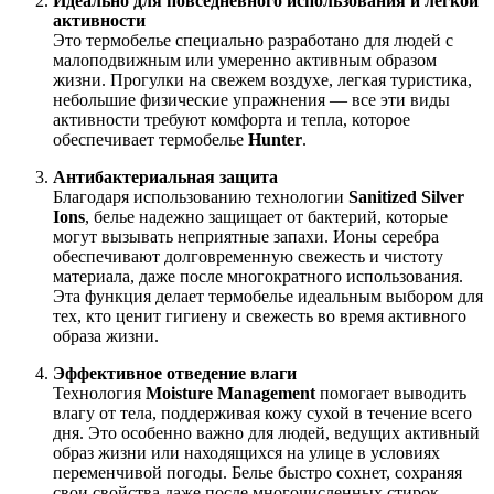
Идеально для повседневного использования и легкой
активности
Это термобелье специально разработано для людей с
малоподвижным или умеренно активным образом
жизни. Прогулки на свежем воздухе, легкая туристика,
небольшие физические упражнения — все эти виды
активности требуют комфорта и тепла, которое
обеспечивает термобелье
Hunter
.
Антибактериальная защита
Благодаря использованию технологии
Sanitized Silver
Ions
, белье надежно защищает от бактерий, которые
могут вызывать неприятные запахи. Ионы серебра
обеспечивают долговременную свежесть и чистоту
материала, даже после многократного использования.
Эта функция делает термобелье идеальным выбором для
тех, кто ценит гигиену и свежесть во время активного
образа жизни.
Эффективное отведение влаги
Технология
Moisture Management
помогает выводить
влагу от тела, поддерживая кожу сухой в течение всего
дня. Это особенно важно для людей, ведущих активный
образ жизни или находящихся на улице в условиях
переменчивой погоды. Белье быстро сохнет, сохраняя
свои свойства даже после многочисленных стирок.