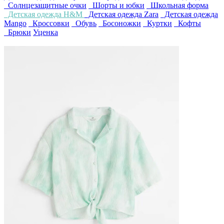
Солнцезащитные очки
Шорты и юбки
Школьная форма
Детская одежда H&M
Детская одежда Zara
Детская одежда
Mango
Кроссовки
Обувь
Босоножки
Куртки
Кофты
Брюки
Уценка
4