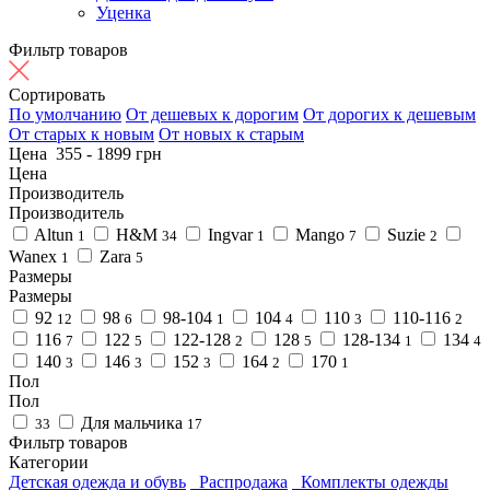
Уценка
Фильтр товаров
Сортировать
По умолчанию
От дешевых к дорогим
От дорогих к дешевым
От старых к новым
От новых к старым
Цена
355
-
1899
грн
Цена
Производитель
Производитель
Altun
H&M
Ingvar
Mango
Suzie
1
34
1
7
2
Wanex
Zara
1
5
Размеры
Размеры
92
98
98-104
104
110
110-116
12
6
1
4
3
2
116
122
122-128
128
128-134
134
7
5
2
5
1
4
140
146
152
164
170
3
3
3
2
1
Пол
Пол
Для мальчика
33
17
Фильтр товаров
Категории
Детская одежда и обувь
Распродажа
Комплекты одежды