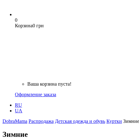
0
Корзина
0 грн
Ваша корзина пуста!
Оформление заказа
RU
UA
DobraMama
Распродажа
Детская одежда и обувь
Куртки
Зимни
Зимние