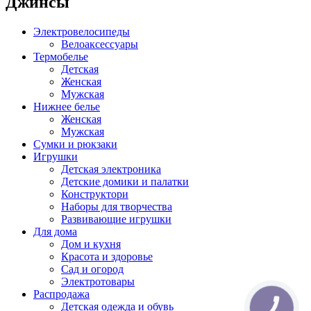
Джинсы
Электровелосипеды
Велоаксессуары
Термобелье
Детская
Женская
Мужская
Нижнее белье
Женская
Мужская
Сумки и рюкзаки
Игрушки
Детская электроника
Детские домики и палатки
Конструктори
Наборы для творчества
Развивающие игрушки
Для дома
Дом и кухня
Красота и здоровье
Сад и огород
Электротовары
Распродажа
Детская одежда и обувь
КНОПКА
ЗВ'ЯЗКУ