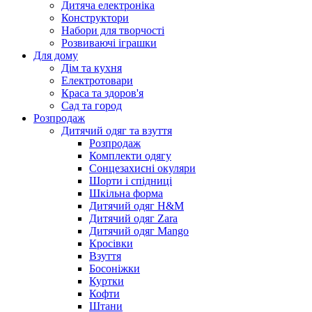
Дитяча електроніка
Конструктори
Набори для творчості
Розвиваючі іграшки
Для дому
Дім та кухня
Електротовари
Краса та здоров'я
Сад та город
Розпродаж
Дитячий одяг та взуття
Розпродаж
Комплекти одягу
Сонцезахисні окуляри
Шорти і спідниці
Шкільна форма
Дитячий одяг H&M
Дитячий одяг Zara
Дитячий одяг Mango
Кросівки
Взуття
Босоніжки
Куртки
Кофти
Штани