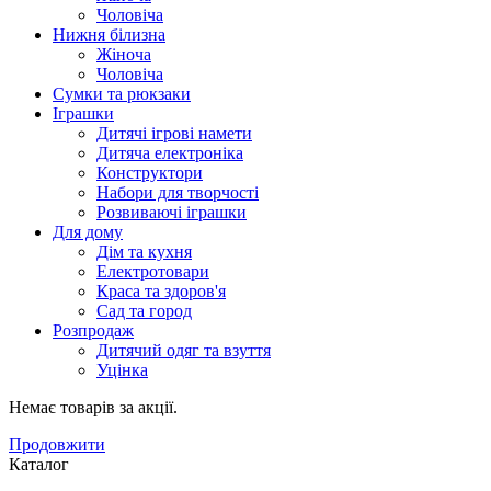
Чоловіча
Нижня білизна
Жіноча
Чоловіча
Сумки та рюкзаки
Іграшки
Дитячі ігрові намети
Дитяча електроніка
Конструктори
Набори для творчості
Розвиваючі іграшки
Для дому
Дім та кухня
Електротовари
Краса та здоров'я
Сад та город
Розпродаж
Дитячий одяг та взуття
Уцінка
Немає товарів за акції.
Продовжити
Каталог