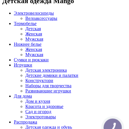
Детская одежда Mango
Электровелосипеды
Велоаксессуары
Термобелье
Детская
Женская
Мужская
Нижнее белье
Женская
Мужская
Сумки и рюкзаки
Игрушки
Детская электроника
Детские домики и палатки
Конструктори
Наборы для творчества
Развивающие игрушки
Для дома
Дом и кухня
Красота и здоровье
Сад и огород
Электротовары
Распродажа
Детская одежда и обувь
КНОПКА
ЗВ'ЯЗКУ