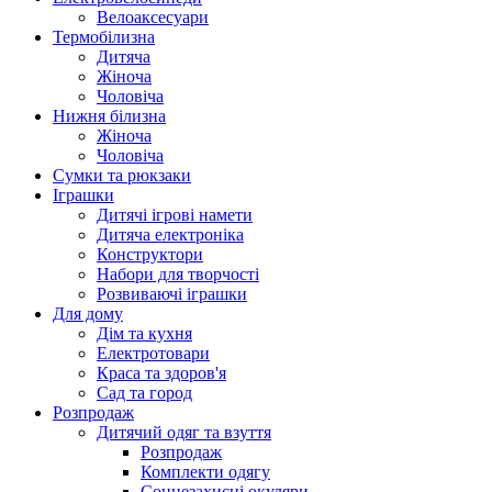
Велоаксесуари
Термобілизна
Дитяча
Жіноча
Чоловіча
Нижня білизна
Жіноча
Чоловіча
Сумки та рюкзаки
Іграшки
Дитячі ігрові намети
Дитяча електроніка
Конструктори
Набори для творчості
Розвиваючі іграшки
Для дому
Дім та кухня
Електротовари
Краса та здоров'я
Сад та город
Розпродаж
Дитячий одяг та взуття
Розпродаж
Комплекти одягу
Сонцезахисні окуляри