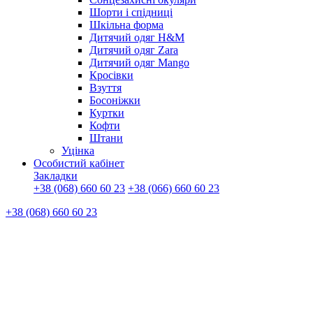
Шорти і спідниці
Шкільна форма
Дитячий одяг H&M
Дитячий одяг Zara
Дитячий одяг Mango
Кросівки
Взуття
Босоніжки
Куртки
Кофти
Штани
Уцінка
Особистий кабінет
Закладки
+38 (068) 660 60 23
+38 (066) 660 60 23
+38 (068) 660 60 23