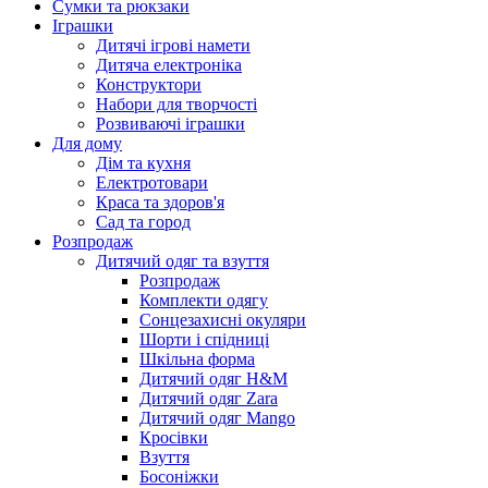
Сумки та рюкзаки
Іграшки
Дитячі ігрові намети
Дитяча електроніка
Конструктори
Набори для творчості
Розвиваючі іграшки
Для дому
Дім та кухня
Електротовари
Краса та здоров'я
Сад та город
Розпродаж
Дитячий одяг та взуття
Розпродаж
Комплекти одягу
Сонцезахисні окуляри
Шорти і спідниці
Шкільна форма
Дитячий одяг H&M
Дитячий одяг Zara
Дитячий одяг Mango
Кросівки
Взуття
Босоніжки