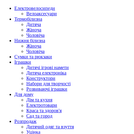
Електровелосипеди
Велоаксесуари
Термобілизна
Дитяча
Жіноча
Чоловіча
Нижня білизна
Жіноча
Чоловіча
Сумки та рюкзаки
Іграшки
Дитячі ігрові намети
Дитяча електроніка
Конструктори
Набори для творчості
Розвиваючі іграшки
Для дому
Дім та кухня
Електротовари
Краса та здоров'я
Сад та город
Розпродаж
Дитячий одяг та взуття
Уцінка