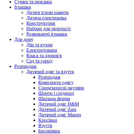
Сумки та рюкзаки
Іграшки
Дитячі ігрові намети
Дитяча електроніка
Конструктори
Набори для творчості
Розвиваючі іграшки
Для дому
Дім та кухня
Електротовари
Краса та здоров'я
Сад та город
Розпродаж
Дитячий одяг та взуття
Розпродаж
Комплекти одягу
Сонцезахисні окуляри
Шорти і спідниці
Шкільна форма
Дитячий одяг H&M
Дитячий одяг Zara
Дитячий одяг Mango
Кросівки
Взуття
Босоніжки