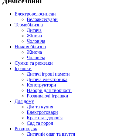
Демісезонні
Електровелосипеди
Велоаксесуари
Термобілизна
Дитяча
Жіноча
Чоловіча
Нижня білизна
Жіноча
Чоловіча
Сумки та рюкзаки
Іграшки
Дитячі ігрові намети
Дитяча електроніка
Конструктори
Набори для творчості
Розвиваючі іграшки
Для дому
Дім та кухня
Електротовари
Краса та здоров'я
Сад та город
Розпродаж
Дитячий одяг та взуття