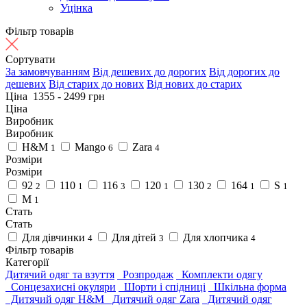
Уцінка
Фільтр товарів
Сортувати
За замовчуванням
Від дешевих до дорогих
Від дорогих до
дешевих
Від старих до нових
Від нових до старих
Ціна
1355
-
2499
грн
Ціна
Виробник
Виробник
H&M
Mango
Zara
1
6
4
Розміри
Розміри
92
110
116
120
130
164
S
2
1
3
1
2
1
1
M
1
Стать
Стать
Для дівчинки
Для дітей
Для хлопчика
4
3
4
Фільтр товарів
Категорії
Дитячий одяг та взуття
Розпродаж
Комплекти одягу
Сонцезахисні окуляри
Шорти і спідниці
Шкільна форма
Дитячий одяг H&M
Дитячий одяг Zara
Дитячий одяг