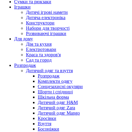
Сумки та рюкзаки
Іграшки
Дитячі ігрові намети
Дитяча електроніка
Конструктори
Набори для творчості
Розвиваючі іграшки
Для дому
Дім та кухня
Електротовари
Краса та здоров'я
Сад та город
Розпродаж
Дитячий одяг та взуття
Розпродаж
Комплекти одягу
Сонцезахисні окуляри
Шорти і спідниці
Шкільна форма
Дитячий одяг H&M
Дитячий одяг Zara
Дитячий одяг Mango
Кросівки
Взуття
Босоніжки