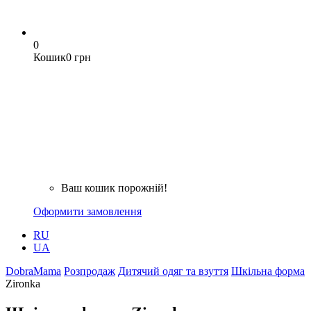
0
Кошик
0 грн
Ваш кошик порожній!
Оформити замовлення
RU
UA
DobraMama
Розпродаж
Дитячий одяг та взуття
Шкільна форма
Zironka