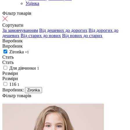
Уцінка
Фільтр товарів
Сортувати
За замовчуванням
Від дешевих до дорогих
Від дорогих до
дешевих
Від старих до нових
Від нових до старих
Виробник
Виробник
Zironka
+1
Стать
Стать
Для дівчинки
1
Розміри
Розміри
116
1
Виробник:
Zironka
Фільтр товарів
4