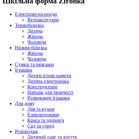
Шкільна форма Zironka
Електровелосипеди
Велоаксесуари
Термобілизна
Дитяча
Жіноча
Чоловіча
Нижня білизна
Жіноча
Чоловіча
Сумки та рюкзаки
Іграшки
Дитячі ігрові намети
Дитяча електроніка
Конструктори
Набори для творчості
Розвиваючі іграшки
Для дому
Дім та кухня
Електротовари
Краса та здоров'я
Сад та город
Розпродаж
Дитячий одяг та взуття