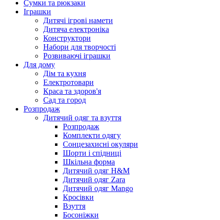
Сумки та рюкзаки
Іграшки
Дитячі ігрові намети
Дитяча електроніка
Конструктори
Набори для творчості
Розвиваючі іграшки
Для дому
Дім та кухня
Електротовари
Краса та здоров'я
Сад та город
Розпродаж
Дитячий одяг та взуття
Розпродаж
Комплекти одягу
Сонцезахисні окуляри
Шорти і спідниці
Шкільна форма
Дитячий одяг H&M
Дитячий одяг Zara
Дитячий одяг Mango
Кросівки
Взуття
Босоніжки