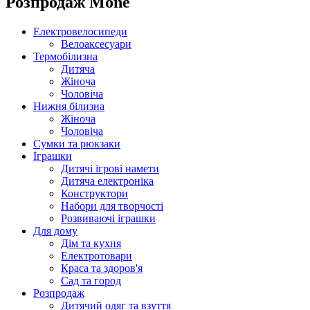
Розпродаж Mone
Електровелосипеди
Велоаксесуари
Термобілизна
Дитяча
Жіноча
Чоловіча
Нижня білизна
Жіноча
Чоловіча
Сумки та рюкзаки
Іграшки
Дитячі ігрові намети
Дитяча електроніка
Конструктори
Набори для творчості
Розвиваючі іграшки
Для дому
Дім та кухня
Електротовари
Краса та здоров'я
Сад та город
Розпродаж
Дитячий одяг та взуття