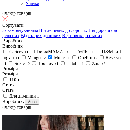
Уцінка
Фільтр товарів
Сортувати
За замовчуванням
Від дешевих до дорогих
Від дорогих до
дешевих
Від старих до нових
Від нових до старих
Виробник
Виробник
Carter's
DobraMAMA
Doffbi
H&M
+1
+3
+1
+4
Ingvar
Mango
Mone
OnePro
Reserved
+1
+2
+1
+2
Suzie
Toontoy
Tutubi
Zara
+1
+2
+1
+1
+3
Розміри
Розміри
110
1
Стать
Стать
Для дівчинки
1
Виробник:
Mone
Фільтр товарів
4