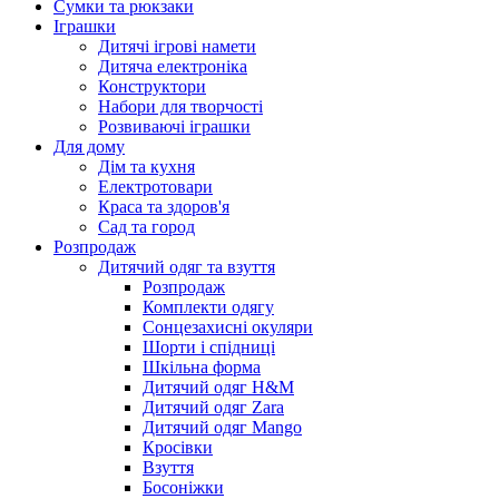
Сумки та рюкзаки
Іграшки
Дитячі ігрові намети
Дитяча електроніка
Конструктори
Набори для творчості
Розвиваючі іграшки
Для дому
Дім та кухня
Електротовари
Краса та здоров'я
Сад та город
Розпродаж
Дитячий одяг та взуття
Розпродаж
Комплекти одягу
Сонцезахисні окуляри
Шорти і спідниці
Шкільна форма
Дитячий одяг H&M
Дитячий одяг Zara
Дитячий одяг Mango
Кросівки
Взуття
Босоніжки