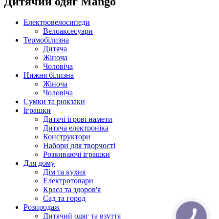
Дитячий одяг Mango
Електровелосипеди
Велоаксесуари
Термобілизна
Дитяча
Жіноча
Чоловіча
Нижня білизна
Жіноча
Чоловіча
Сумки та рюкзаки
Іграшки
Дитячі ігрові намети
Дитяча електроніка
Конструктори
Набори для творчості
Розвиваючі іграшки
Для дому
Дім та кухня
Електротовари
Краса та здоров'я
Сад та город
Розпродаж
Дитячий одяг та взуття
КНОПКА
ЗВ'ЯЗКУ