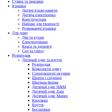
Сумки та рюкзаки
Іграшки
Дитячі ігрові намети
Дитяча електроніка
Конструктори
Набори для творчості
Розвиваючі іграшки
Для дому
Дім та кухня
Електротовари
Краса та здоров'я
Сад та город
Розпродаж
Дитячий одяг та взуття
Розпродаж
Комплекти одягу
Сонцезахисні окуляри
Шорти і спідниці
Шкільна форма
Дитячий одяг H&M
Дитячий одяг Zara
Дитячий одяг Mango
Кросівки
Взуття
Босоніжки