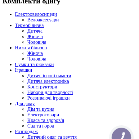
Комплекти одягу
Електровелосипеди
Велоаксесуари
Термобілизна
Дитяча
Жіноча
Чоловіча
Нижня білизна
Жіноча
Чоловіча
Сумки та рюкзаки
Іграшки
Дитячі ігрові намети
Дитяча електроніка
Конструктори
Набори для творчості
Розвиваючі іграшки
Для дому
Дім та кухня
Електротовари
Краса та здоров'я
Сад та город
Розпродаж
Дитячий одяг та взуття
КНОПКА
ЗВ'ЯЗКУ