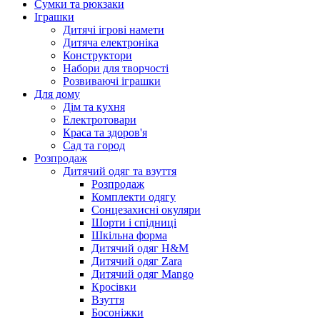
Сумки та рюкзаки
Іграшки
Дитячі ігрові намети
Дитяча електроніка
Конструктори
Набори для творчості
Розвиваючі іграшки
Для дому
Дім та кухня
Електротовари
Краса та здоров'я
Сад та город
Розпродаж
Дитячий одяг та взуття
Розпродаж
Комплекти одягу
Сонцезахисні окуляри
Шорти і спідниці
Шкільна форма
Дитячий одяг H&M
Дитячий одяг Zara
Дитячий одяг Mango
Кросівки
Взуття
Босоніжки