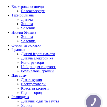
Електровелосипеди
Велоаксесуари
Термобілизна
Дитяча
Жіноча
Чоловіча
Нижня білизна
Жіноча
Чоловіча
Сумки та рюкзаки
Іграшки
Дитячі ігрові намети
Дитяча електроніка
Конструктори
Набори для творчості
Розвиваючі іграшки
Для дому
Дім та кухня
Електротовари
Краса та здоров'я
Сад та город
Розпродаж
Дитячий одяг та взуття
КНОПКА
ЗВ'ЯЗКУ
Уцінка