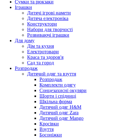
Сумки та рюкзаки
Іграшки
Дитячі ігрові намети
Дитяча електроніка
Конструктори
Набори для творчості
Розвиваючі іграшки
Для дому
Дім та кухня
Електротовари
Краса та здоров'я
Сад та город
Розпродаж
Дитячий одяг та взуття
Розпродаж
Комплекти одягу
Сонцезахисні окуляри
Шорти і спідниці
Шкільна форма
Дитячий одяг H&M
Дитячий одяг Zara
Дитячий одяг Mango
Кросівки
Взуття
Босоніжки