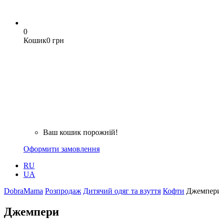
0
Кошик
0 грн
Ваш кошик порожній!
Оформити замовлення
RU
UA
DobraMama
Розпродаж
Дитячий одяг та взуття
Кофти
Джемпер
Джемпери