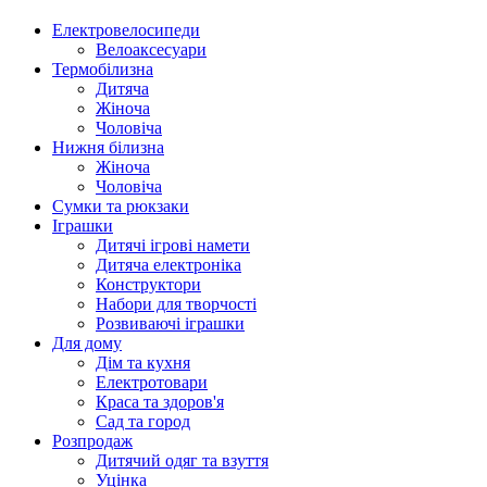
Електровелосипеди
Велоаксесуари
Термобілизна
Дитяча
Жіноча
Чоловіча
Нижня білизна
Жіноча
Чоловіча
Сумки та рюкзаки
Іграшки
Дитячі ігрові намети
Дитяча електроніка
Конструктори
Набори для творчості
Розвиваючі іграшки
Для дому
Дім та кухня
Електротовари
Краса та здоров'я
Сад та город
Розпродаж
Дитячий одяг та взуття
Уцінка