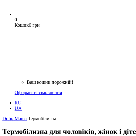
0
Кошик
0 грн
Ваш кошик порожній!
Оформити замовлення
RU
UA
DobraMama
Термобілизна
Термобілизна для чоловіків, жінок і діт