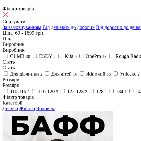
Фільтр товарів
Сортувати
За замовчуванням
Від дешевих до дорогих
Від дорогих до деш
Ціна
69
-
1699
грн
Ціна
Виробник
Виробник
CLMB
ESDY
Kifa
OnePro
Rough Radic
30
2
5
23
Стать
Стать
Для дівчинки
Для дітей
Жіночий
Унісекс
2
10
15
2
Розміри
Розміри
110-116
116-120
122-128
128
134
14
2
2
2
1
1
Фільтр товарів
Категорії
Дитяча
Жіноча
Чоловіча