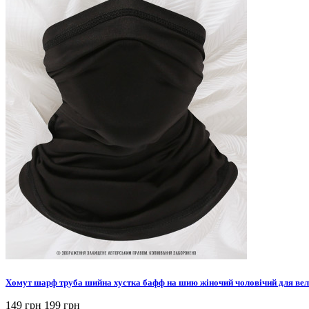
Хомут шарф труба шийна хустка бафф на шию жіночий чоловічий для вел
149 грн
199 грн