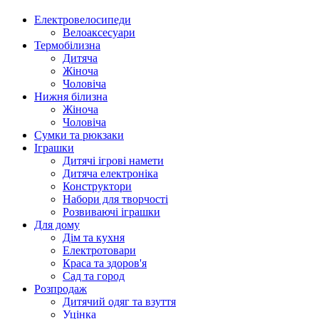
Електровелосипеди
Велоаксесуари
Термобілизна
Дитяча
Жіноча
Чоловіча
Нижня білизна
Жіноча
Чоловіча
Сумки та рюкзаки
Іграшки
Дитячі ігрові намети
Дитяча електроніка
Конструктори
Набори для творчості
Розвиваючі іграшки
Для дому
Дім та кухня
Електротовари
Краса та здоров'я
Сад та город
Розпродаж
Дитячий одяг та взуття
Уцінка