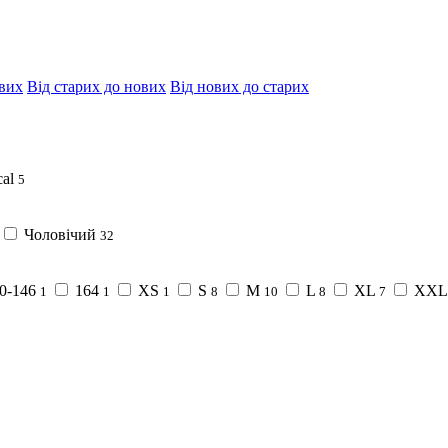
евих
Від старих до нових
Від нових до старих
al
5
Чоловічий
32
0-146
164
XS
S
M
L
XL
XXL
1
1
1
8
10
8
7