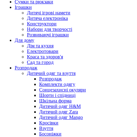
Сумки та рюкзаки
Іграшки
Дитячі ігрові намети
Дитяча електроніка
Конструктори
Набори для творчості
Розвиваючі іграшки
Для дому
Дім та кухня
Електротовари
Краса та здоров'я
Сад та город
Розпродаж
Дитячий одяг та взуття
Розпродаж
Комплекти одягу
Сонцезахисні окуляри
Шорти і спідниці
Шкільна форма
Дитячий одяг H&M
Дитячий одяг Zara
Дитячий одяг Mango
Кросівки
Взуття
Босоніжки